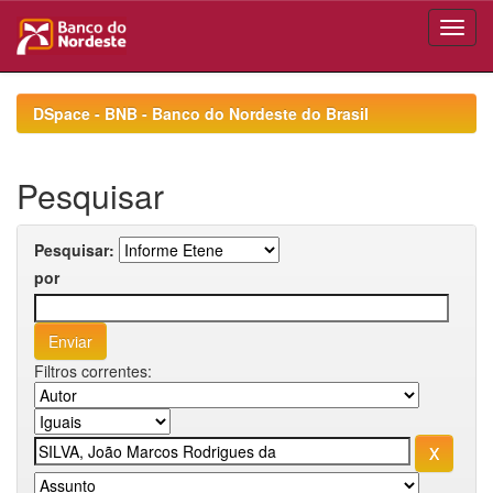
Skip
navigation
DSpace - BNB - Banco do Nordeste do Brasil
Pesquisar
Pesquisar:
por
Filtros correntes: