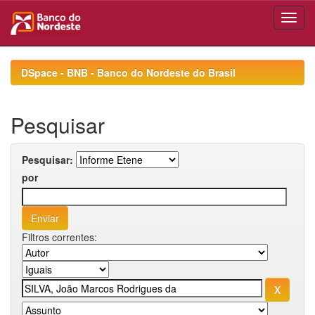
Skip
navigation
DSpace - BNB - Banco do Nordeste do Brasil
Pesquisar
Pesquisar:
por
Filtros correntes: