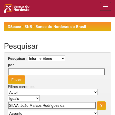
Skip
navigation
DSpace - BNB - Banco do Nordeste do Brasil
Pesquisar
Pesquisar:
por
Filtros correntes: