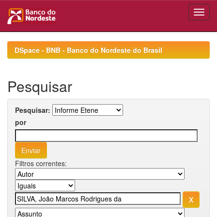
Skip
navigation
DSpace - BNB - Banco do Nordeste do Brasil
Pesquisar
Pesquisar:
por
Filtros correntes: