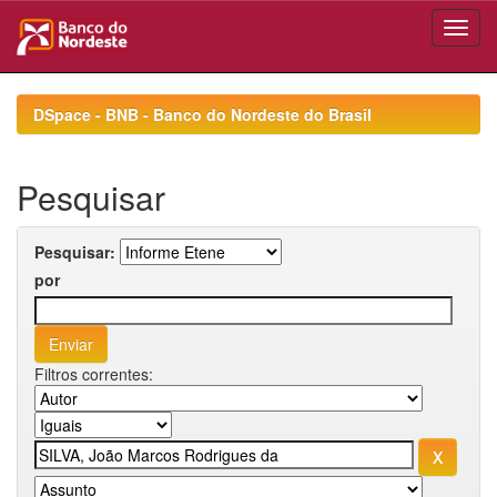
Skip
navigation
DSpace - BNB - Banco do Nordeste do Brasil
Pesquisar
Pesquisar:
por
Filtros correntes: