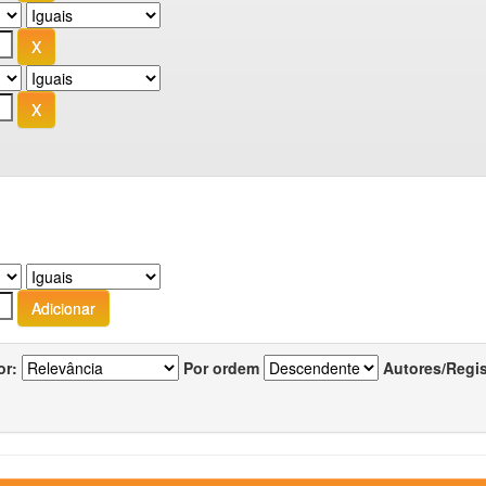
or:
Por ordem
Autores/Regi