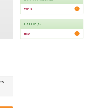
2019
1
Has File(s)
true
1
sto