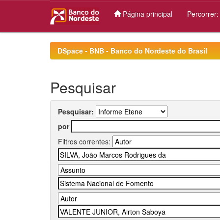
Página principal
Percorrer
Skip
navigation
DSpace - BNB - Banco do Nordeste do Brasil
Pesquisar
Pesquisar:
por
Filtros correntes: