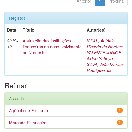
Anterior
1
Próxima
Registos:
Data
Título
Autor(es)
2019-
A atuação das instituições
VIDAL, Antônio
12
financeiras de desenvolvimento
Ricardo de Norões
;
no Nordeste
VALENTE JUNIOR,
Airton Saboya
;
SILVA, João Marcos
Rodrigues da
Refinar
Assunto
Agência de Fomento
1
Mercado Financeiro
1