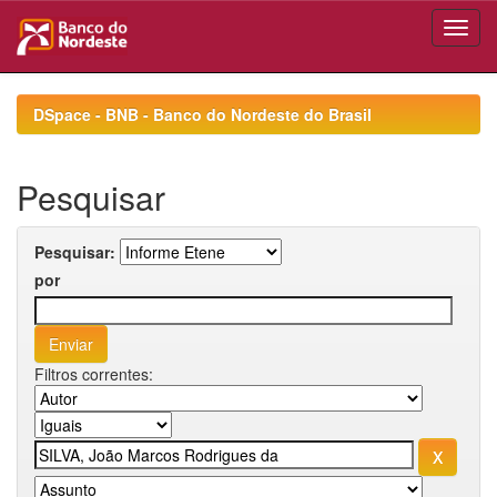
Skip
navigation
DSpace - BNB - Banco do Nordeste do Brasil
Pesquisar
Pesquisar:
por
Filtros correntes: