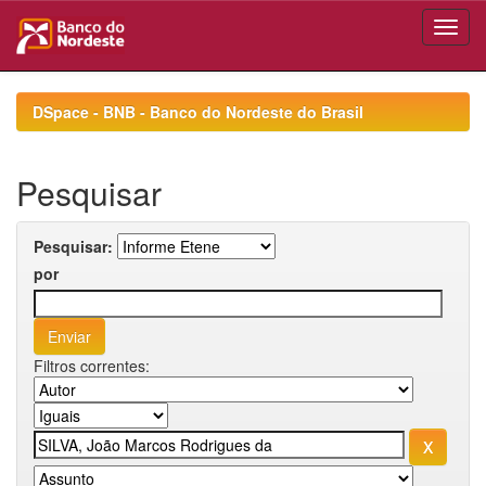
Skip
navigation
DSpace - BNB - Banco do Nordeste do Brasil
Pesquisar
Pesquisar:
por
Filtros correntes: