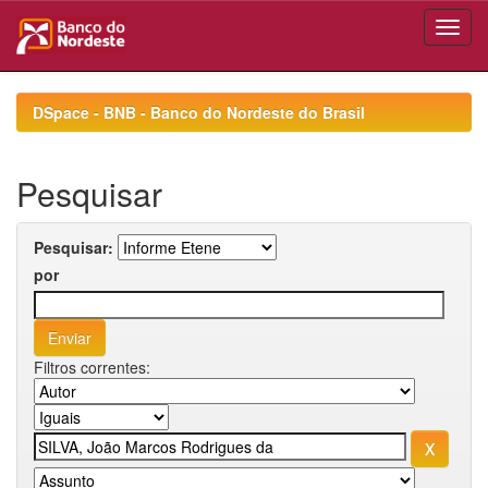
Skip
navigation
DSpace - BNB - Banco do Nordeste do Brasil
Pesquisar
Pesquisar:
por
Filtros correntes: