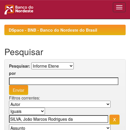
Skip
navigation
DSpace - BNB - Banco do Nordeste do Brasil
Pesquisar
Pesquisar:
por
Filtros correntes: