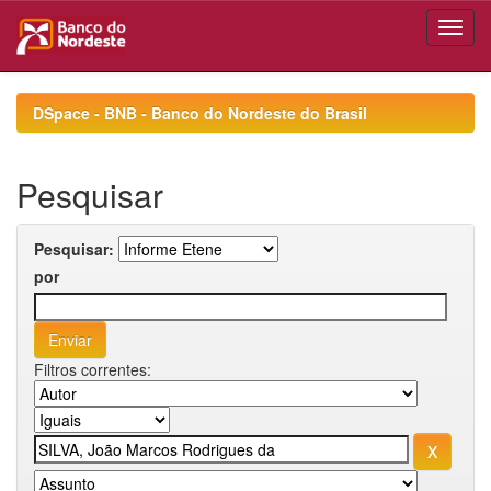
Skip
navigation
DSpace - BNB - Banco do Nordeste do Brasil
Pesquisar
Pesquisar:
por
Filtros correntes: