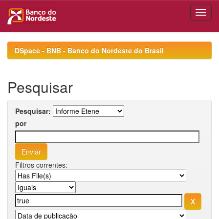
Skip
navigation
DSpace - BNB - Banco do Nordeste do Brasil
Pesquisar
Pesquisar:
por
Filtros correntes: