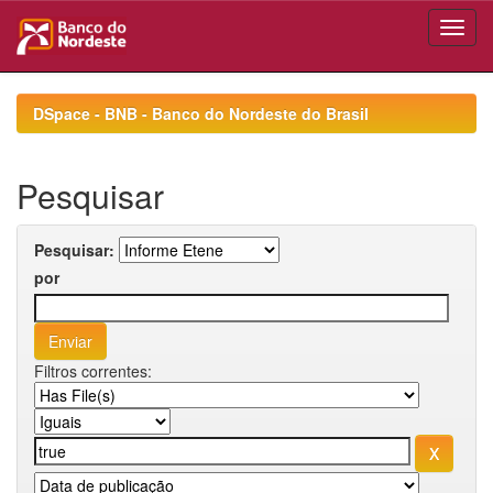
Skip
navigation
DSpace - BNB - Banco do Nordeste do Brasil
Pesquisar
Pesquisar:
por
Filtros correntes: