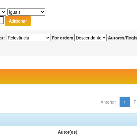
or:
Por ordem
Autores/Regi
Anterior
1
P
Autor(es)