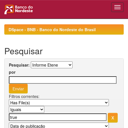
Skip
navigation
DSpace - BNB - Banco do Nordeste do Brasil
Pesquisar
Pesquisar:
por
Filtros correntes: