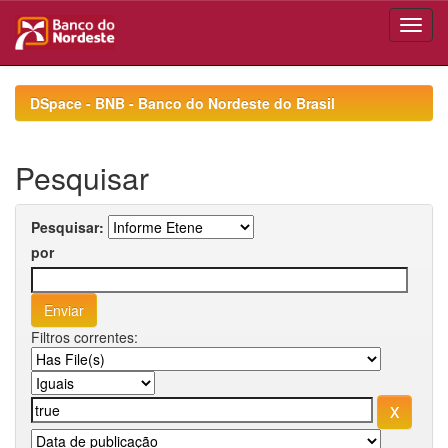
Skip
navigation
DSpace - BNB - Banco do Nordeste do Brasil
Pesquisar
Pesquisar:
por
Filtros correntes: