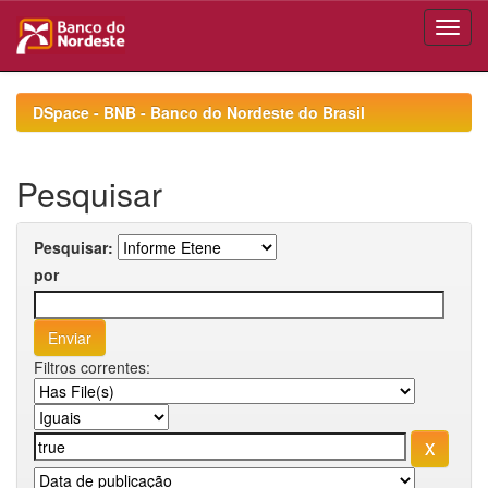
Skip
navigation
DSpace - BNB - Banco do Nordeste do Brasil
Pesquisar
Pesquisar:
por
Filtros correntes: