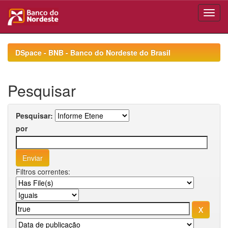
Skip
navigation
DSpace - BNB - Banco do Nordeste do Brasil
Pesquisar
Pesquisar:
por
Filtros correntes: