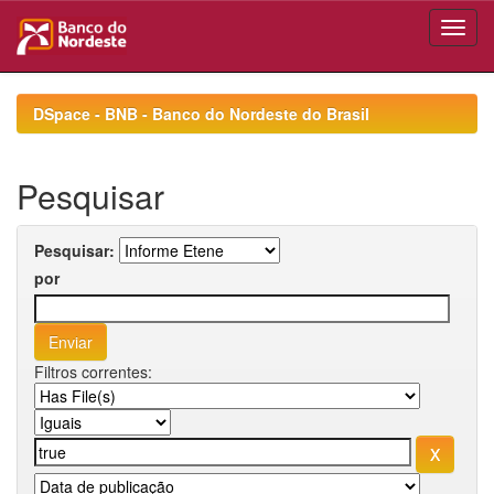
Skip
navigation
DSpace - BNB - Banco do Nordeste do Brasil
Pesquisar
Pesquisar:
por
Filtros correntes: