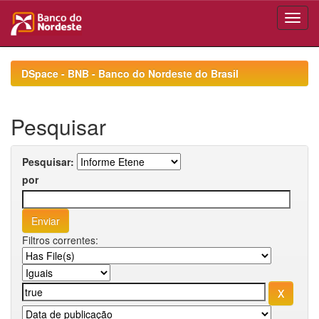
Skip
navigation
DSpace - BNB - Banco do Nordeste do Brasil
Pesquisar
Pesquisar:
por
Filtros correntes: