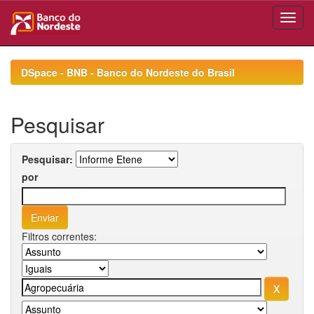
Skip
navigation
DSpace - BNB - Banco do Nordeste do Brasil
Pesquisar
Pesquisar:
por
Filtros correntes: