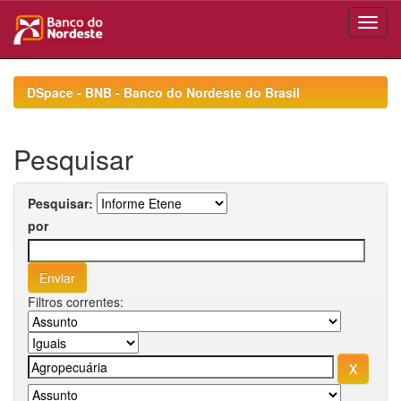
Skip
navigation
DSpace - BNB - Banco do Nordeste do Brasil
Pesquisar
Pesquisar:
por
Filtros correntes: