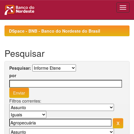
Skip
navigation
DSpace - BNB - Banco do Nordeste do Brasil
Pesquisar
Pesquisar:
por
Filtros correntes: