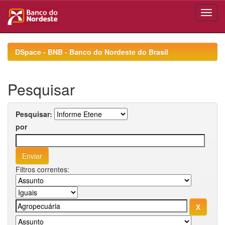
Skip
navigation
DSpace - BNB - Banco do Nordeste do Brasil
Pesquisar
Pesquisar:
por
Filtros correntes: