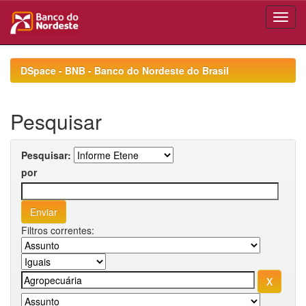
Skip
navigation
DSpace - BNB - Banco do Nordeste do Brasil
Pesquisar
Pesquisar:
por
Filtros correntes: