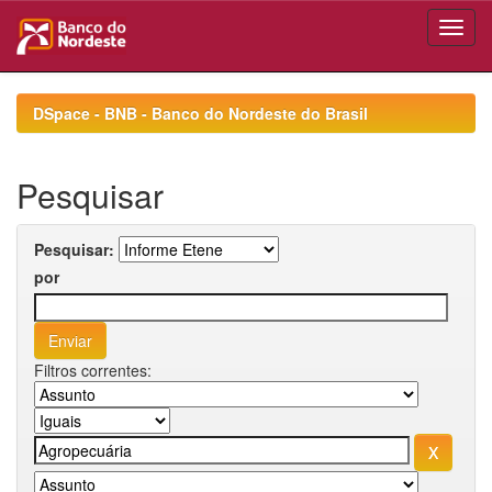
Skip
navigation
DSpace - BNB - Banco do Nordeste do Brasil
Pesquisar
Pesquisar:
por
Filtros correntes: