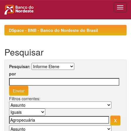
Skip
navigation
DSpace - BNB - Banco do Nordeste do Brasil
Pesquisar
Pesquisar:
por
Filtros correntes: