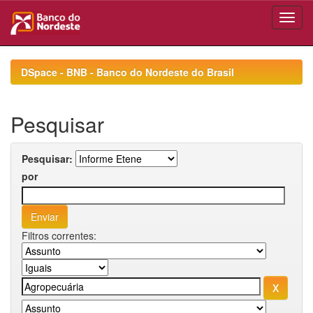
Skip
navigation
DSpace - BNB - Banco do Nordeste do Brasil
Pesquisar
Pesquisar:
por
Filtros correntes: