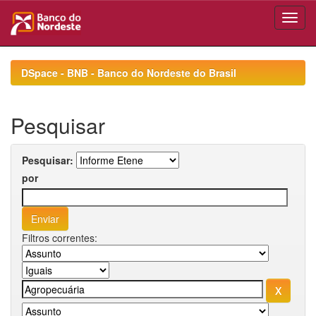
Skip
navigation
DSpace - BNB - Banco do Nordeste do Brasil
Pesquisar
Pesquisar:
por
Filtros correntes: