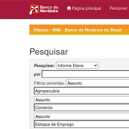
Página principal
Percorrer
Skip
navigation
DSpace - BNB - Banco do Nordeste do Brasil
Pesquisar
Pesquisar:
por
Filtros correntes: