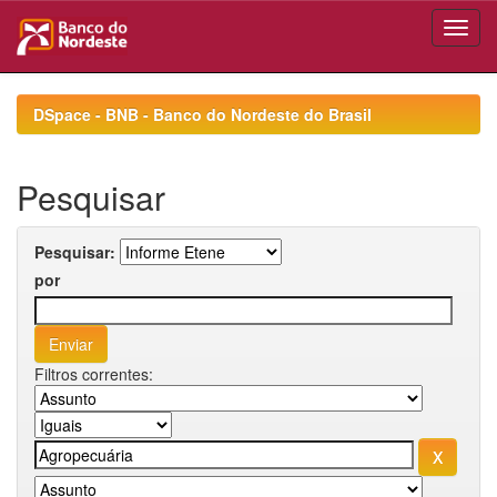
Skip
navigation
DSpace - BNB - Banco do Nordeste do Brasil
Pesquisar
Pesquisar:
por
Filtros correntes: