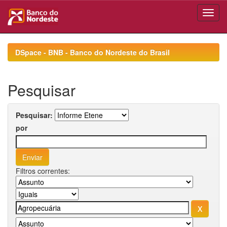
Skip
navigation
DSpace - BNB - Banco do Nordeste do Brasil
Pesquisar
Pesquisar:
por
Filtros correntes: