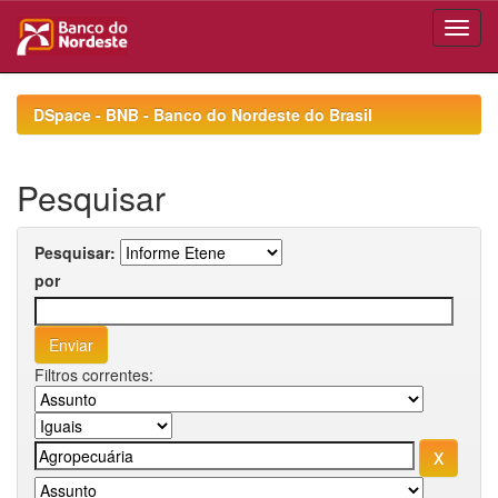
Skip
navigation
DSpace - BNB - Banco do Nordeste do Brasil
Pesquisar
Pesquisar:
por
Filtros correntes: