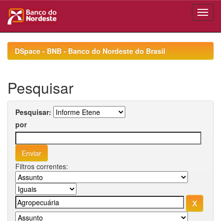
Skip
navigation
DSpace - BNB - Banco do Nordeste do Brasil
Pesquisar
Pesquisar:
por
Filtros correntes: