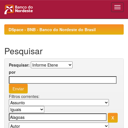
Skip
navigation
DSpace - BNB - Banco do Nordeste do Brasil
Pesquisar
Pesquisar:
por
Filtros correntes: