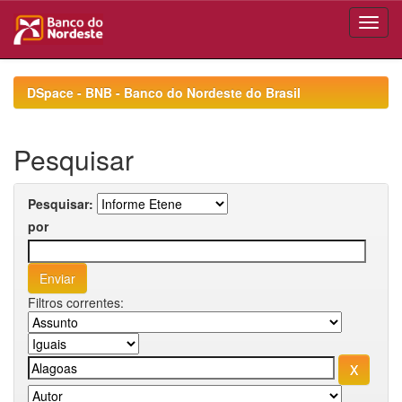
Skip
navigation
DSpace - BNB - Banco do Nordeste do Brasil
Pesquisar
Pesquisar:
por
Filtros correntes: