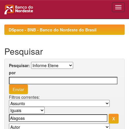
Skip
navigation
DSpace - BNB - Banco do Nordeste do Brasil
Pesquisar
Pesquisar:
por
Filtros correntes: