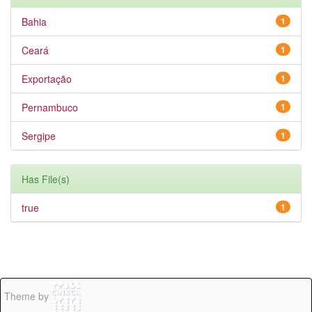
Bahia
1
Ceará
1
Exportação
1
Pernambuco
1
Sergipe
1
Has File(s)
true
1
Theme by