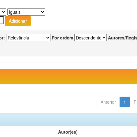
or:
Por ordem
Autores/Regi
Anterior
1
P
Autor(es)