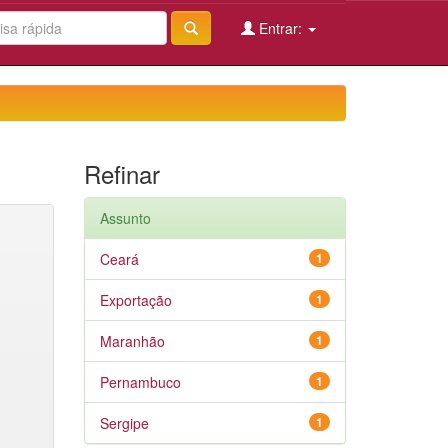
Entrar:
Refinar
Assunto
Ceará
1
Exportação
1
Maranhão
1
Pernambuco
1
Sergipe
1