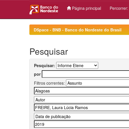
Página principal
Percorrer
Skip
navigation
DSpace - BNB - Banco do Nordeste do Brasil
Pesquisar
Pesquisar:
por
Filtros correntes: