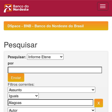
Skip
navigation
DSpace - BNB - Banco do Nordeste do Brasil
Pesquisar
Pesquisar:
por
Filtros correntes: