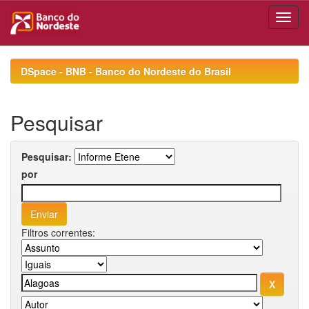
Skip
navigation
DSpace - BNB - Banco do Nordeste do Brasil
Pesquisar
Pesquisar:
por
Filtros correntes: