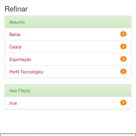
Refinar
Assunto
Bahia
1
Ceará
1
Exportação
1
Perfil Tecnológico
1
Has File(s)
true
1