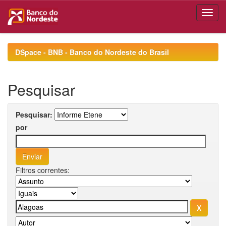
Skip
navigation
DSpace - BNB - Banco do Nordeste do Brasil
Pesquisar
Pesquisar:
por
Filtros correntes: