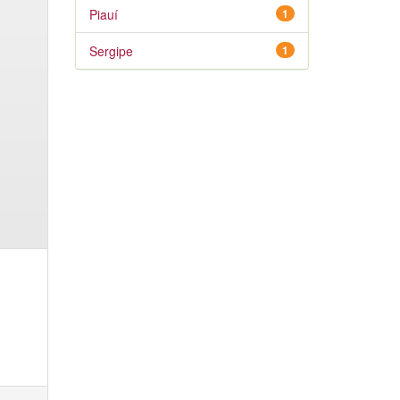
Piauí
1
Sergipe
1