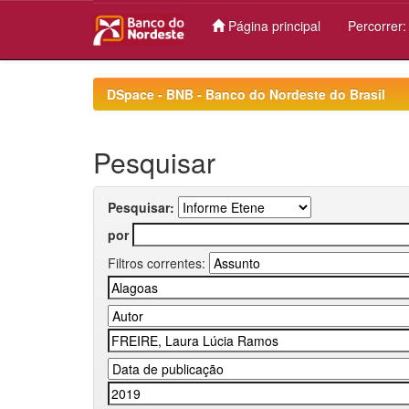
Página principal
Percorrer
Skip
navigation
DSpace - BNB - Banco do Nordeste do Brasil
Pesquisar
Pesquisar:
por
Filtros correntes: