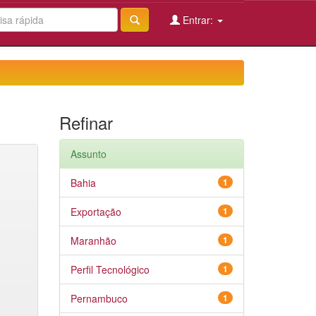
Entrar:
Refinar
Assunto
Bahia
1
Exportação
1
Maranhão
1
Perfil Tecnológico
1
Pernambuco
1