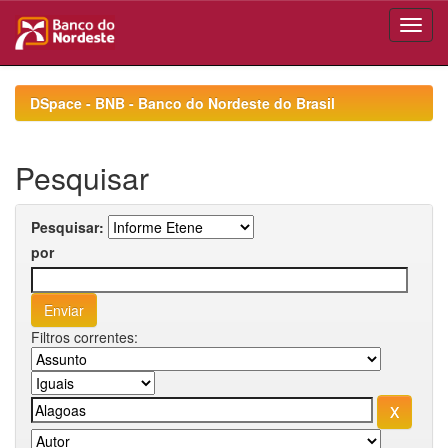
Skip
navigation
DSpace - BNB - Banco do Nordeste do Brasil
Pesquisar
Pesquisar:
por
Filtros correntes: