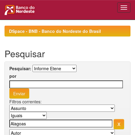
Skip
navigation
DSpace - BNB - Banco do Nordeste do Brasil
Pesquisar
Pesquisar:
por
Filtros correntes: