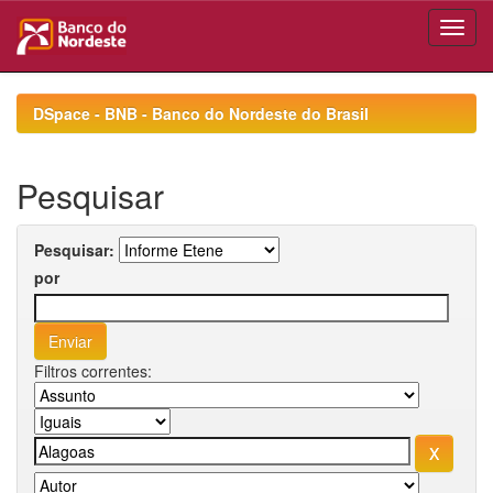
Skip
navigation
DSpace - BNB - Banco do Nordeste do Brasil
Pesquisar
Pesquisar:
por
Filtros correntes: