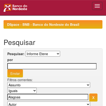
Skip
navigation
DSpace - BNB - Banco do Nordeste do Brasil
Pesquisar
Pesquisar:
por
Filtros correntes: