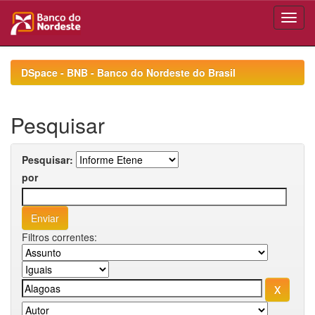
Skip
navigation
DSpace - BNB - Banco do Nordeste do Brasil
Pesquisar
Pesquisar:
por
Filtros correntes: