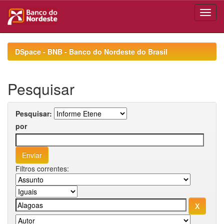
Skip
navigation
DSpace - BNB - Banco do Nordeste do Brasil
Pesquisar
Pesquisar:
por
Filtros correntes: