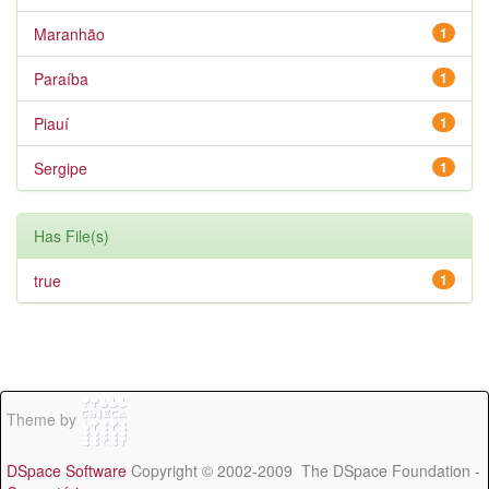
Maranhão
1
Paraíba
1
Piauí
1
Sergipe
1
Has File(s)
true
1
Theme by
DSpace Software
Copyright © 2002-2009 The DSpace Foundation -