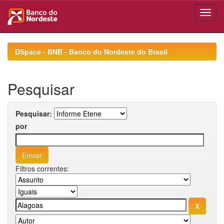
Skip
navigation
DSpace - BNB - Banco do Nordeste do Brasil
Pesquisar
Pesquisar:
por
Filtros correntes: