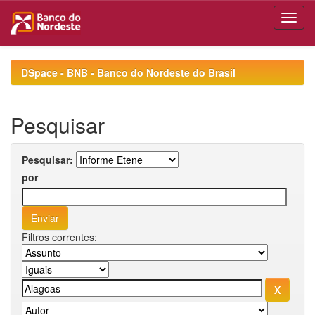
Skip
navigation
DSpace - BNB - Banco do Nordeste do Brasil
Pesquisar
Pesquisar:
por
Filtros correntes: