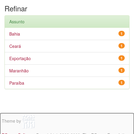
Refinar
Assunto
Bahia
1
Ceará
1
Exportação
1
Maranhão
1
Paraíba
1
Theme by